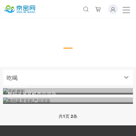
吃喝
吃喝
手机摄影
数码蓝牙耳机产品渲染
共
1
页
2
条